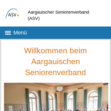
Aargauischer Seniorenverband
(ASV)
Menü
Willkommen beim
Aargauischen
Seniorenverband